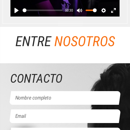
00:30
Play
Mute
Settings
Enter
fullscree
ENTRE
NOSOTROS
CONTACTO